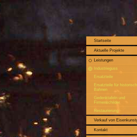
Startseite
Aktuelle Projekte
Leistungen
Industrieguss
Ersatzteile
Ersatzteile für historisc
Bahnen
Gedenktafeln und
Firmenschilder
Restaurierung
Verkauf von Eisenkunst
Kontakt