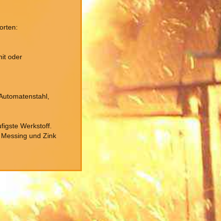
orten:
it oder
, Automatenstahl,
figste Werkstoff.
 Messing und Zink